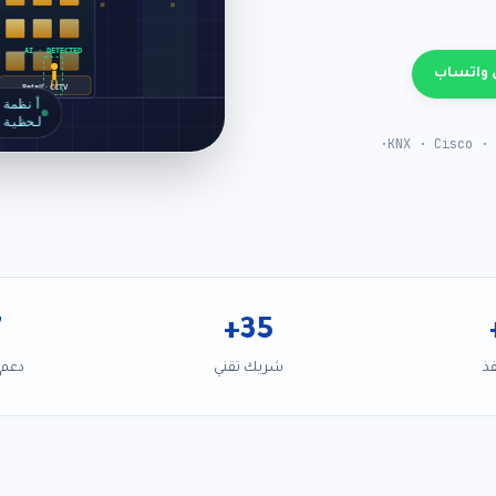
AI · DETECTED
 واتساب
Retail · CCTV
أنظمة 
لحظية
·
KNX · Cisco · 
7
+
35
ذ
شريك تقني
دعم 