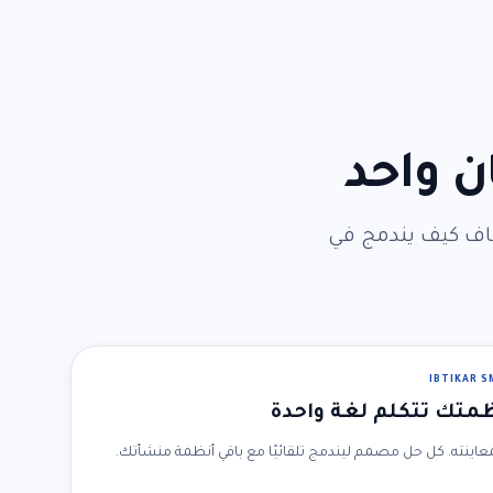
ن واحد
شاف كيف يندمج في
IBTIKAR 
متك تتكلم لغة واحدة
لمعاينته. كل حل مصمم ليندمج تلقائيًا مع باقي أنظمة منشأتك.