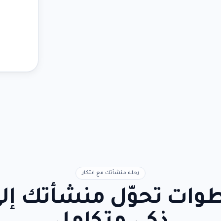
رحلة منشأتك مع ابتكار
ات تحوّل منشأتك إلى