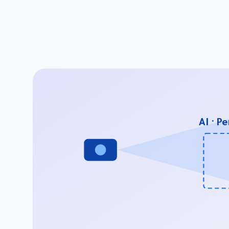
AI · P