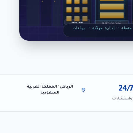
GRMS · KNX
IP PBX · Call Center
متصلة · إدارة موحّدة · بيانات
24/
الرياض
·
المملكة العربية
السعودية
واستشارات